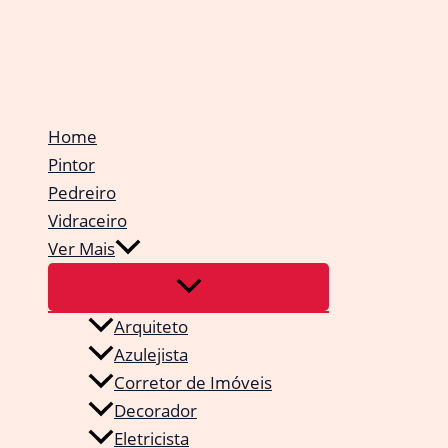
Ir
para
o
conteúdo
Home
Pintor
Pedreiro
Vidraceiro
Ver Mais
Arquiteto
Azulejista
Corretor de Imóveis
Decorador
Eletricista