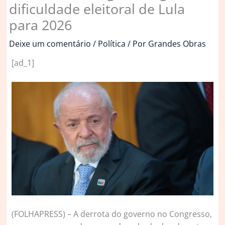
dificuldade eleitoral de Lula
para 2026
Deixe um comentário
/
Política
/ Por
Grandes Obras
[ad_1]
(
FOLHAPRESS) – A derrota do governo no Congresso,