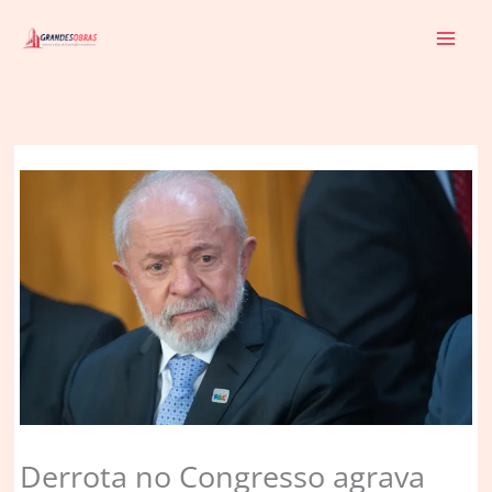
Ir
para
o
conteúdo
Derrota no Congresso agrava