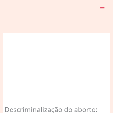
Ir
para
o
conteúdo
Descriminalização do aborto: