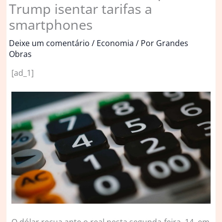
Trump isentar tarifas a
smartphones
Deixe um comentário
/
Economia
/ Por
Grandes
Obras
[ad_1]
O
dólar recua ante o real nesta segunda-feira, 14, em