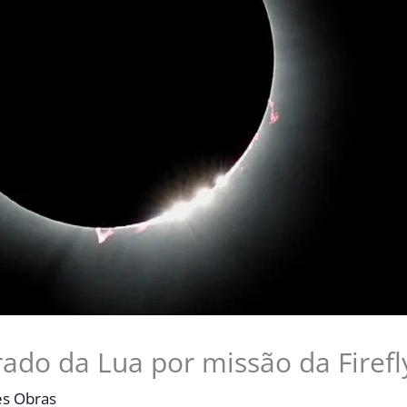
trado da Lua por missão da Firefl
s Obras