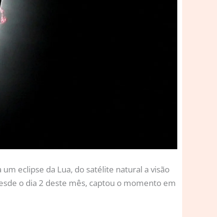
m eclipse da Lua, do satélite natural a visão
 desde o dia 2 deste mês, captou o momento em