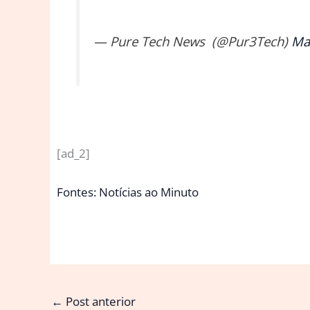
— Pure Tech News ️ (@Pur3Tech)
Ma
[ad_2]
Fontes: Notícias ao Minuto
←
Post anterior