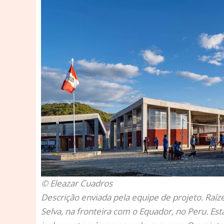
© Eleazar Cuadros
Descrição enviada pela equipe de projeto.
Raíze
Selva, na fronteira com o Equador, no Peru. Est