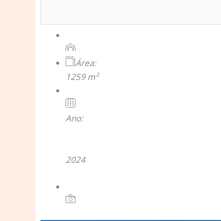
Área:
1259 m²
Ano:
2024