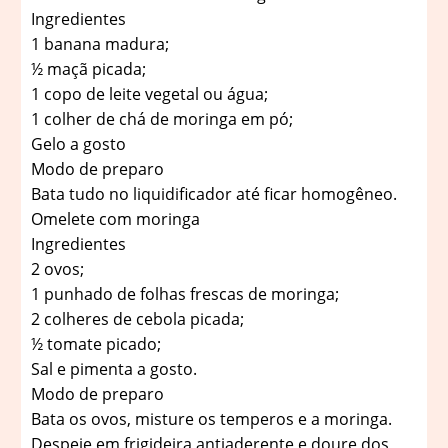
Ingredientes
1 banana madura;
½ maçã picada;
1 copo de leite vegetal ou água;
1 colher de chá de moringa em pó;
Gelo a gosto
Modo de preparo
Bata tudo no liquidificador até ficar homogêneo.
Omelete com moringa
Ingredientes
2 ovos;
1 punhado de folhas frescas de moringa;
2 colheres de cebola picada;
½ tomate picado;
Sal e pimenta a gosto.
Modo de preparo
Bata os ovos, misture os temperos e a moringa.
Despeje em frigideira antiaderente e doure dos