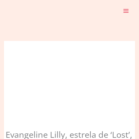
Ir
para
o
conteúdo
Evangeline Lilly, estrela de ‘Lost’,