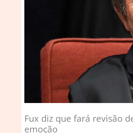
Fux diz que fará revisão 
emoção