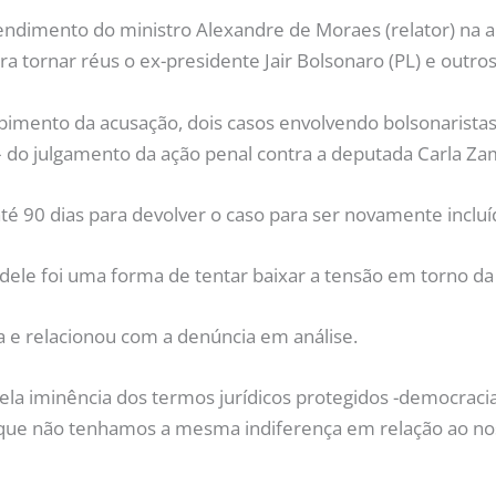
ndimento do ministro Alexandre de Moraes (relator) na a
ra tornar réus o ex-presidente Jair Bolsonaro (PL) e outro
ebimento da acusação, dois casos envolvendo bolsonarist
 do julgamento da ação penal contra a deputada Carla Zamb
até 90 dias para devolver o caso para ser novamente inclu
ele foi uma forma de tentar baixar a tensão em torno da c
e relacionou com a denúncia em análise.
pela iminência dos termos jurídicos protegidos -democracia
 que não tenhamos a mesma indiferença em relação ao nos