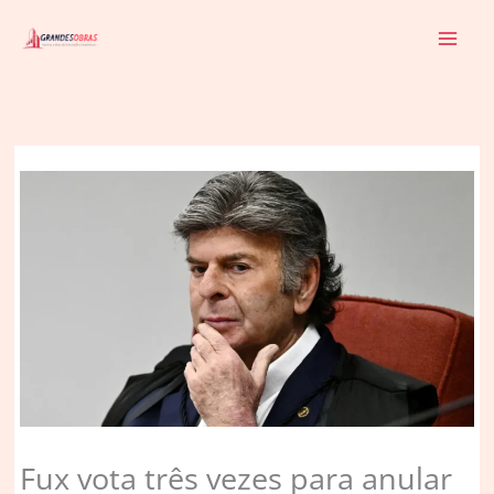
Ir
para
o
conteúdo
Fux vota três vezes para anular