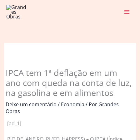
Ir
para
o
conteúdo
IPCA tem 1ª deflação em um
ano com queda na conta de luz,
na gasolina e em alimentos
Deixe um comentário
/
Economia
/ Por
Grandes
Obras
[ad_1]
R
IO DE JANEIRO, RJ (FOLHAPRESS) – O IPCA (Índice