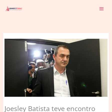
Ir
para
o
conteúdo
Joesley Batista teve encontro