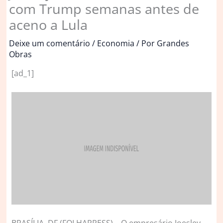
com Trump semanas antes de
aceno a Lula
Deixe um comentário
/
Economia
/ Por
Grandes
Obras
[ad_1]
B
RASÍLIA, DF (FOLHAPRESS) – O empresário Joesley