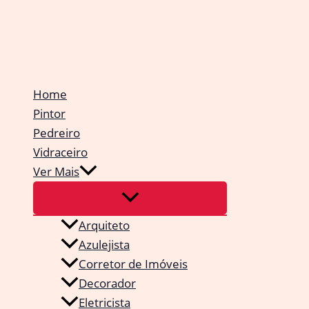
Ir
para
o
conteúdo
Home
Pintor
Pedreiro
Vidraceiro
Ver Mais
Arquiteto
Azulejista
Corretor de Imóveis
Decorador
Eletricista