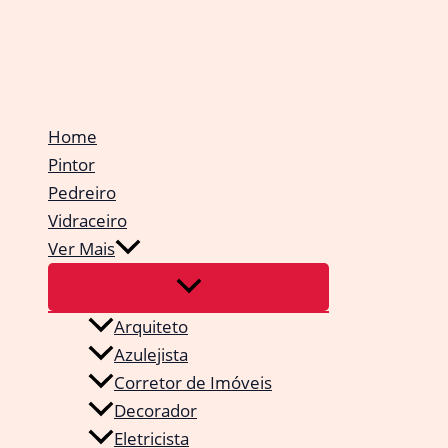
Ir
para
o
conteúdo
Home
Pintor
Pedreiro
Vidraceiro
Ver Mais
Arquiteto
Azulejista
Corretor de Imóveis
Decorador
Eletricista