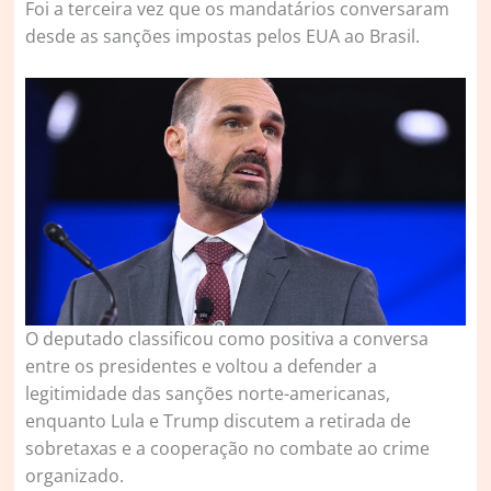
Foi a terceira vez que os mandatários conversaram
desde as sanções impostas pelos EUA ao Brasil.
O deputado classificou como positiva a conversa
entre os presidentes e voltou a defender a
legitimidade das sanções norte-americanas,
enquanto Lula e Trump discutem a retirada de
sobretaxas e a cooperação no combate ao crime
organizado.