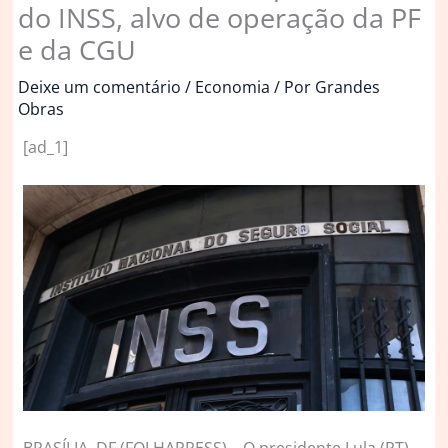
do INSS, alvo de operação da PF
e da CGU
Deixe um comentário
/
Economia
/ Por
Grandes
Obras
[ad_1]
B
RASÍLIA, DF (FOLHAPRESS) – O presidente Lula (PT)