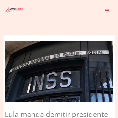
Ir
para
o
conteúdo
Lula manda demitir presidente