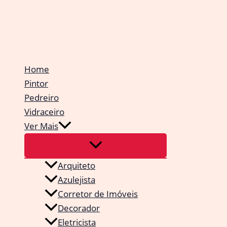
Ir
para
o
conteúdo
Home
Pintor
Pedreiro
Vidraceiro
Ver Mais
Arquiteto
Azulejista
Corretor de Imóveis
Decorador
Eletricista