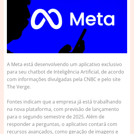
A
Meta está desenvolvendo um aplicativo exclusivo
para seu chatbot de Inteligência Artificial, de acordo
com informações divulgadas pela CNBC e pelo site
The Verge.
Fontes indicam que a empresa já está trabalhando
na nova plataforma, com previsão de lançamento
para o segundo semestre de 2025. Além de
responder a perguntas, o aplicativo contará com
recursos avançados, como geração de imagens e