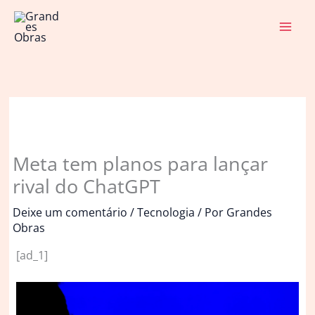
Ir
para
o
conteúdo
Meta tem planos para lançar
rival do ChatGPT
Deixe um comentário
/
Tecnologia
/ Por
Grandes
Obras
[ad_1]