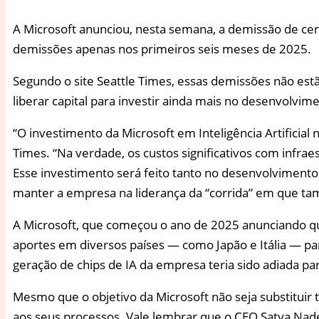
A
Microsoft anunciou, nesta semana, a demissão de cerc
demissões apenas nos primeiros seis meses de 2025.
Segundo o site Seattle Times, essas demissões não estã
liberar capital para investir ainda mais no desenvolvimen
“O investimento da Microsoft em Inteligência Artificial 
Times. “Na verdade, os custos significativos com infra
Esse investimento será feito tanto no desenvolvimento
manter a empresa na liderança da “corrida” em que ta
A Microsoft, que começou o ano de 2025 anunciando que 
aportes em diversos países — como Japão e Itália — par
geração de chips de IA da empresa teria sido adiada pa
Mesmo que o objetivo da Microsoft não seja substituir 
aos seus processos. Vale lembrar que o CEO Satya Nade