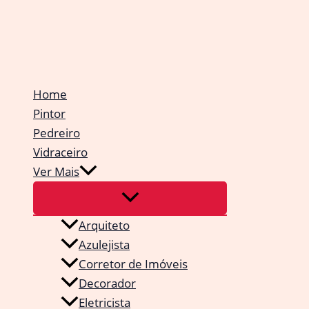
Ir
para
o
conteúdo
Home
Pintor
Pedreiro
Vidraceiro
Ver Mais
Arquiteto
Azulejista
Corretor de Imóveis
Decorador
Eletricista