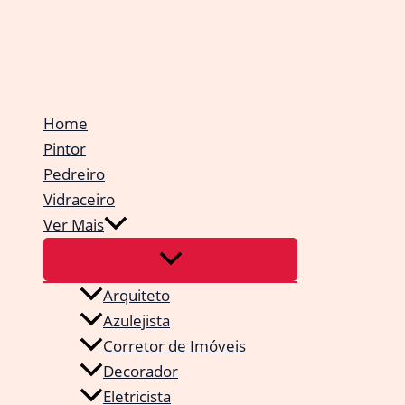
Ir
para
o
conteúdo
Home
Pintor
Pedreiro
Vidraceiro
Ver Mais
Arquiteto
Azulejista
Corretor de Imóveis
Decorador
Eletricista