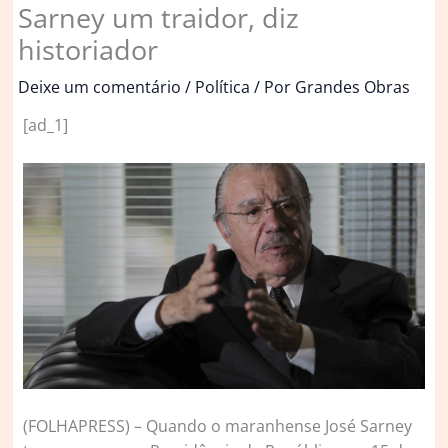
Sarney um traidor, diz
historiador
Deixe um comentário
/
Política
/ Por
Grandes Obras
[ad_1]
(
FOLHAPRESS) – Quando o maranhense José Sarney