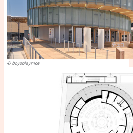
© boysplaynice