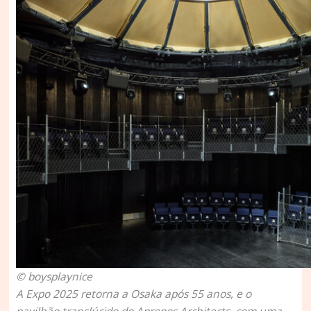
© boysplaynice
A Expo 2025 retorna a Osaka após 55 anos, e o
pavilhão translúcido do Apropos Architects, com uma