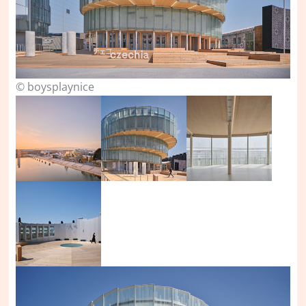
© boysplaynice