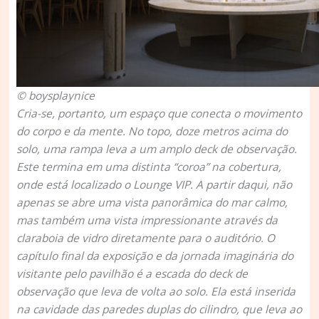
© boysplaynice
Cria-se, portanto, um espaço que conecta o movimento
do corpo e da mente. No topo, doze metros acima do
solo, uma rampa leva a um amplo deck de observação.
Este termina em uma distinta “coroa” na cobertura,
onde está localizado o Lounge VIP. A partir daqui, não
apenas se abre uma vista panorâmica do mar calmo,
mas também uma vista impressionante através da
claraboia de vidro diretamente para o auditório. O
capítulo final da exposição e da jornada imaginária do
visitante pelo pavilhão é a escada do deck de
observação que leva de volta ao solo. Ela está inserida
na cavidade das paredes duplas do cilindro, que leva ao