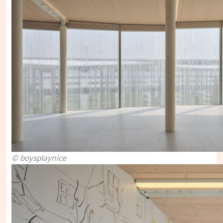
© boysplaynice