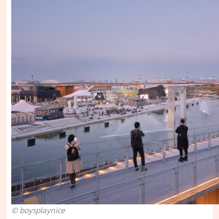
© boysplaynice