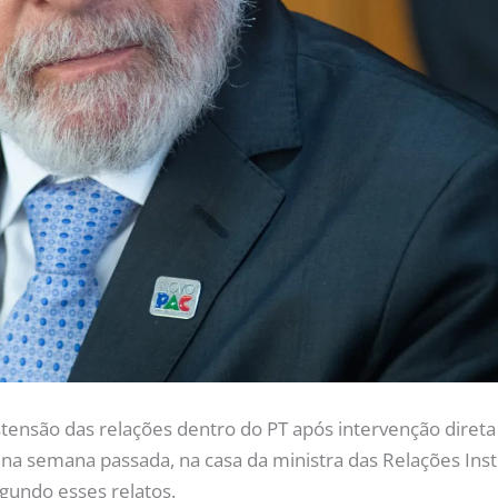
ensão das relações dentro do PT após intervenção direta d
a semana passada, na casa da ministra das Relações Insti
gundo esses relatos.