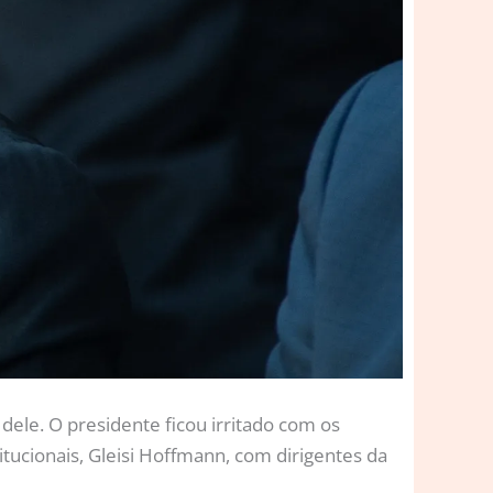
ele. O presidente ficou irritado com os
tucionais, Gleisi Hoffmann, com dirigentes da