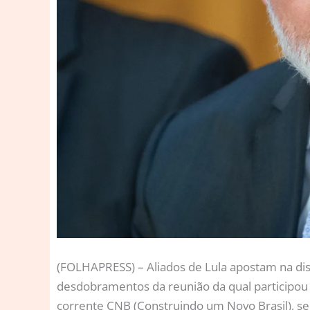
(
FOLHAPRESS) – Aliados de Lula apostam na dist
desdobramentos da reunião da qual participou n
corrente CNB (Construindo um Novo Brasil), se