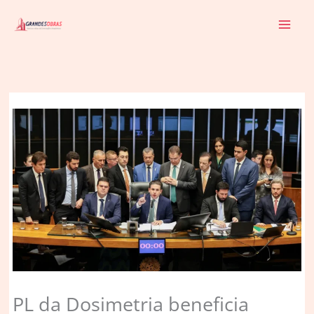
Ir
para
o
conteúdo
PL da Dosimetria beneficia