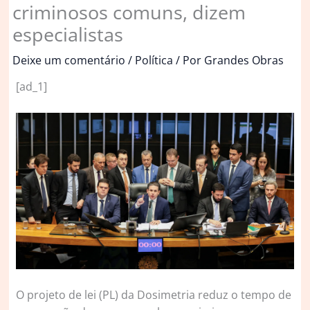
criminosos comuns, dizem
especialistas
Deixe um comentário
/
Política
/ Por
Grandes Obras
[ad_1]
O
projeto de lei (PL) da Dosimetria reduz o tempo de