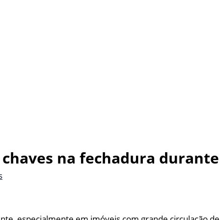
 chaves na fechadura durante 
s
mente, especialmente em imóveis com grande circulação de