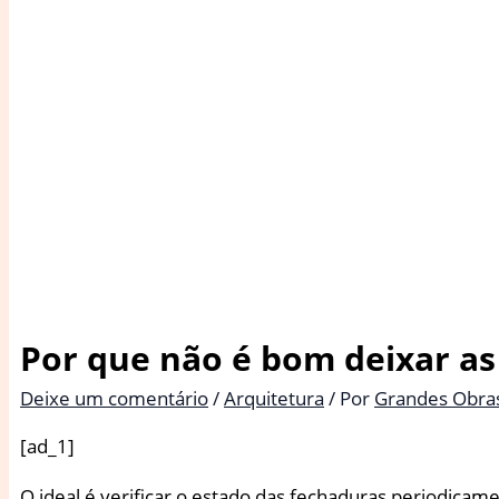
Por que não é bom deixar as
Deixe um comentário
/
Arquitetura
/ Por
Grandes Obra
[ad_1]
O ideal é verificar o estado das fechaduras periodica