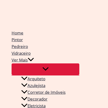
Ir
para
o
conteúdo
Home
Pintor
Pedreiro
Vidraceiro
Ver Mais
Arquiteto
Azulejista
Corretor de Imóveis
Decorador
Eletricista