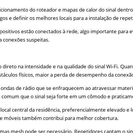
ionamento do roteador e mapas de calor do sinal dentro 
gos e definir os melhores locais para a instalação de rep
ositivos estão conectados à rede, algo importante para ev
a conexões suspeitas.
 direto na intensidade e na qualidade do sinal Wi-Fi. Quan
stáculos físicos, maior a perda de desempenho da conexã
m ondas de rádio que se enfraquecem ao atravessar materi
é comum que o sinal seja forte em um cômodo e praticam
local central da residência, preferencialmente elevado e 
s de móveis também contribui para melhor cobertura.
temas mesh pode ser necessário. Repetidores captam o sin