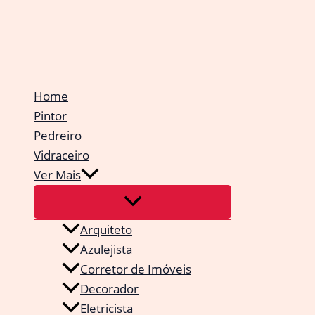
Ir
para
o
conteúdo
Home
Pintor
Pedreiro
Vidraceiro
Ver Mais
Arquiteto
Azulejista
Corretor de Imóveis
Decorador
Eletricista