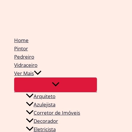
Ir
para
o
conteúdo
Home
Pintor
Pedreiro
Vidraceiro
Ver Mais
Arquiteto
Azulejista
Corretor de Imóveis
Decorador
Eletricista