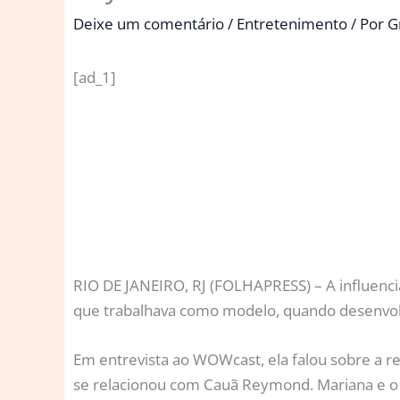
Deixe um comentário
/
Entretenimento
/ Por
G
[ad_1]
R
IO DE JANEIRO, RJ (FOLHAPRESS) – A influenc
que trabalhava como modelo, quando desenvolv
Em entrevista ao WOWcast, ela falou sobre a r
se relacionou com Cauã Reymond. Mariana e o a