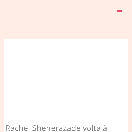
Ir
para
o
conteúdo
Rachel Sheherazade volta à