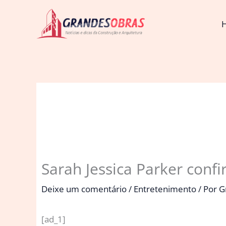
Ir
para
o
conteúdo
Sarah Jessica Parker con
Deixe um comentário
/
Entretenimento
/ Por
G
[ad_1]