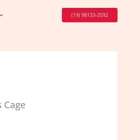
(19) 98133-2592
s Cage