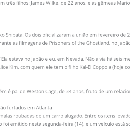
m três filhos: James Wilke, de 22 anos, e as gêmeas Mario
o Shibata. Os dois oficializaram a união em fevereiro de 
nte as filmagens de Prisoners of the Ghostland, no Japão
“Ela estava no Japão e eu, em Nevada. Não a via há seis m
lice Kim, com quem ele tem o filho Kal-El Coppola (hoje c
bém é pai de Weston Cage, de 34 anos, fruto de um relacio
malas roubadas de um carro alugado. Entre os itens levados
oi emitido nesta segunda-feira (14), e um veículo está sob