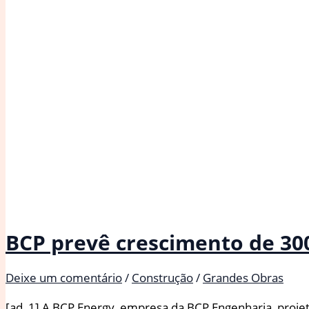
BCP prevê crescimento de 30
Deixe um comentário
/
Construção
/
Grandes Obras
[ad_1] A BCP Energy, empresa da BCP Engenharia, proje