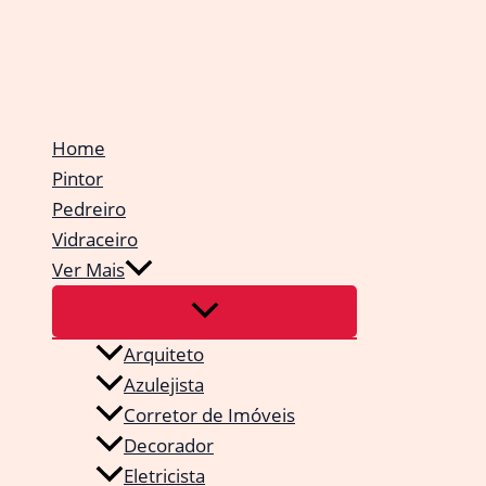
Ir
para
o
conteúdo
Home
Pintor
Pedreiro
Vidraceiro
Ver Mais
Arquiteto
Azulejista
Corretor de Imóveis
Decorador
Eletricista