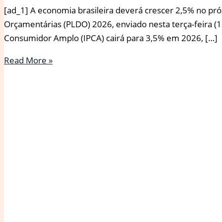
[ad_1] A economia brasileira deverá crescer 2,5% no pró
Orçamentárias (PLDO) 2026, enviado nesta terça-feira (15
Consumidor Amplo (IPCA) cairá para 3,5% em 2026, […]
Projeto
Read More »
da
LDO
prevê
crescimento
de
2,5%
para
o
próximo
ano