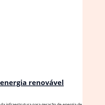
energia renovável
a infraestrutura para geração de energia de