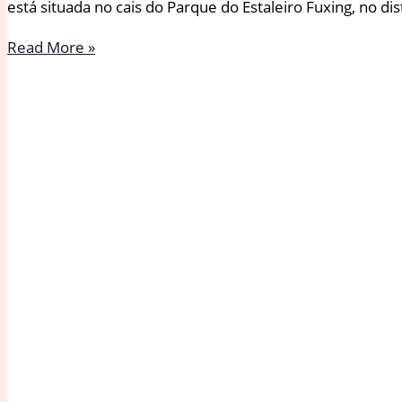
está situada no cais do Parque do Estaleiro Fuxing, no d
Cabana
Read More »
Flutuante
/
Atelier
Wen’Arch