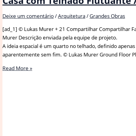
Casa com Telhado Flutuante
Deixe um comentário
/
Arquitetura
/
Grandes Obras
[ad_1] © Lukas Murer + 21 Compartilhar Compartilhar Fa
Murer Descrição enviada pela equipe de projeto.
A ideia espacial é um quarto no telhado, definido apena
aparentemente sem fim. © Lukas Murer Ground Floor P
Casa
Read More »
com
Telhado
Flutuante
/
Lorenz
Bachmann