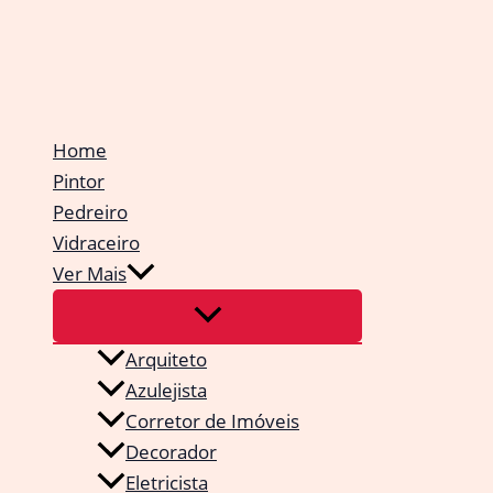
Ir
para
o
conteúdo
Home
Pintor
Pedreiro
Vidraceiro
Ver Mais
Arquiteto
Azulejista
Corretor de Imóveis
Decorador
Eletricista