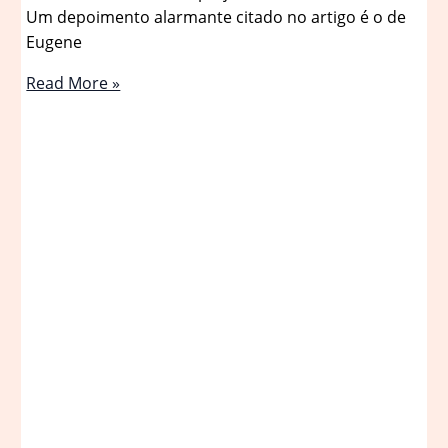
Um depoimento alarmante citado no artigo é o de
Eugene
ChatGPT
Read More »
é
acusado
de
incentivar
teorias
perigosas
e
abandono
de
remédios