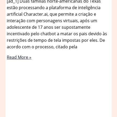
[ad_1] Duas famílias norte-americanas do Texas
estão processando a plataforma de inteligência
artificial Character.ai, que permite a criação e
interação com personagens virtuais, após um
adolescente de 17 anos ser supostamente
incentivado pelo chatbot a matar os pais devido às
restrições de tempo de tela impostas por eles. De
acordo com o processo, citado pela
Famílias
Read More »
processam
plataforma
de
IA
após
chatbot
incentivar
assassinato