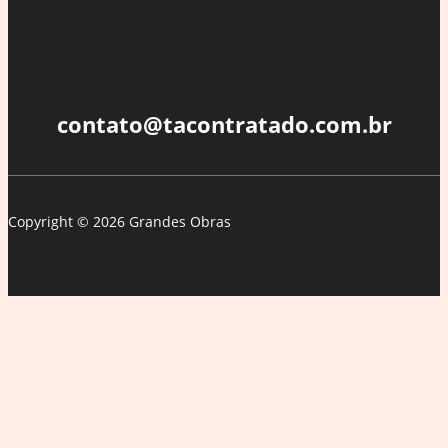
da
lã
é
uma
medida
contato@tacontratado.com.br
sustentável
|
Design
Copyright © 2026 Grandes Obras