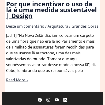
Por que incentivar o uso da
lã é uma medida sustentável
| Design
Deixe um comentário
/
Arquitetura
/
Grandes Obras
[ad_1] “Na Nova Zelândia, iam colocar um carpete
de uma fibra que não era lã no Parlamento e mais
de 1 milhão de assinaturas foram recolhidas para
que se usasse lã autóctone, uma das mais
valorizadas do mundo. Tomara que aqui
soubéssemos valorizar desse modo a nossa lã”, diz
Cobo, lembrando que os responsáveis pelo
Por
Read More »
que
incentivar
o
uso