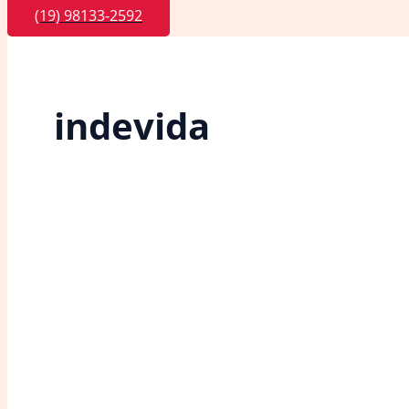
(19) 98133-2592
indevida