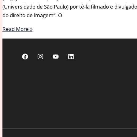
(Universidade de São Paulo) por tê-la filmado e divulga
do direito de imagem”. O
Vereador
Read More »
Lucas
Pavanato
é
condenado
a
indenizar
aluna
da
USP
por
filmagem
indevida