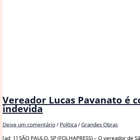
curvará’
diante
de
sanções
dos
EUA
Vereador Lucas Pavanato é c
indevida
Deixe um comentário
/
Política
/
Grandes Obras
[ad_1] SÃO PAULO, SP (FOLHAPRESS) – O vereador de São 