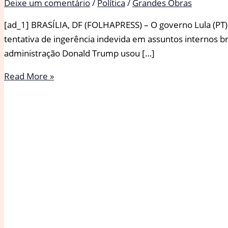
Deixe um comentário
/
Política
/
Grandes Obras
[ad_1] BRASÍLIA, DF (FOLHAPRESS) – O governo Lula (PT)
tentativa de ingerência indevida em assuntos internos b
administração Donald Trump usou […]
Governo
Read More »
Lula
fala
em
‘ingerência
indevida’
e
diz
que
‘não
se