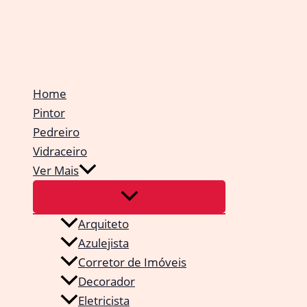
Ir
para
o
conteúdo
Home
Pintor
Pedreiro
Vidraceiro
Ver Mais
Arquiteto
Azulejista
Corretor de Imóveis
Decorador
Eletricista