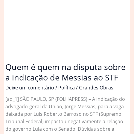
indicação
de
Messias
ao
STF
por
ser
tema
‘politicamente
Quem é quem na disputa sobre
controverso’
a indicação de Messias ao STF
Deixe um comentário
/
Política
/
Grandes Obras
[ad_1] SÃO PAULO, SP (FOLHAPRESS) – A indicação do
advogado-geral da União, Jorge Messias, para a vaga
deixada por Luís Roberto Barroso no STF (Supremo
Tribunal Federal) impactou negativamente a relação
do governo Lula com o Senado. Dúvidas sobre a