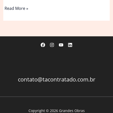
Revista
Read More »
norte-
americana
aposta
em
indicação
de
Wagner
Moura
ao
Oscar
2026
contato@tacontratado.com.br
Copyright © 2026 Grandes Obras