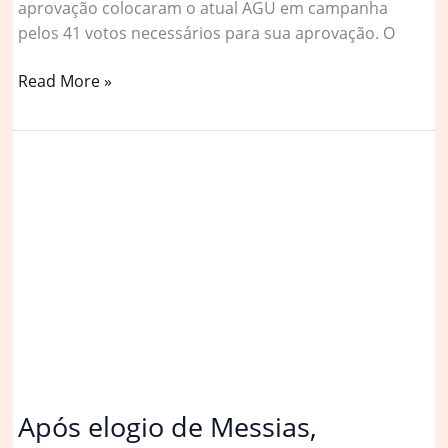
aprovação colocaram o atual AGU em campanha
pelos 41 votos necessários para sua aprovação. O
Quem
Read More »
é
quem
na
disputa
sobre
a
indicação
de
Messias
ao
STF
Após elogio de Messias,