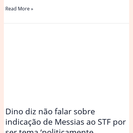
Alcolumbre
Read More »
usa
recuo
em
data
de
sabatina
para
retomar
controle
sobre
indicação
de
Messias
Dino diz não falar sobre
indicação de Messias ao STF por
ser tema ‘politicamente