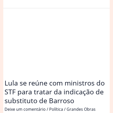
se
diz
honrado
com
apoios
para
STF,
mas
que
indicação
é
só
de
Lula se reúne com ministros do
Lula
STF para tratar da indicação de
substituto de Barroso
Deixe um comentário
/
Política
/
Grandes Obras