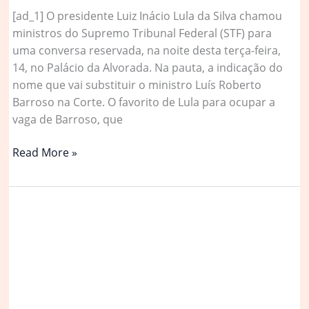
[ad_1] O presidente Luiz Inácio Lula da Silva chamou
ministros do Supremo Tribunal Federal (STF) para
uma conversa reservada, na noite desta terça-feira,
14, no Palácio da Alvorada. Na pauta, a indicação do
nome que vai substituir o ministro Luís Roberto
Barroso na Corte. O favorito de Lula para ocupar a
vaga de Barroso, que
Lula
Read More »
se
reúne
com
ministros
do
STF
para
tratar
da