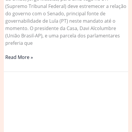
(Supremo Tribunal Federal) deve estremecer a relação
do governo com o Senado, principal fonte de
governabilidade de Lula (PT) neste mandato até o
momento. O presidente da Casa, Davi Alcolumbre
(União Brasil-AP), e uma parcela dos parlamentares
preferia que
Indicação
Read More »
de
Messias
ao
STF
estremece
relação
do
governo
com
Senado