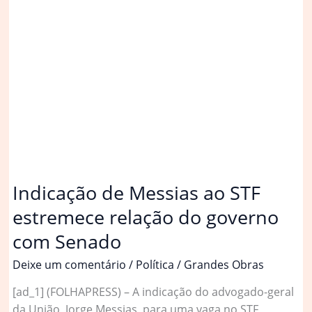
Messias,
Alcolumbre
diz
que
Senado
analisará
indicação
‘no
momento
oportuno’
Indicação de Messias ao STF
estremece relação do governo
com Senado
Deixe um comentário
/
Política
/
Grandes Obras
[ad_1] (FOLHAPRESS) – A indicação do advogado-geral
da União, Jorge Messias, para uma vaga no STF