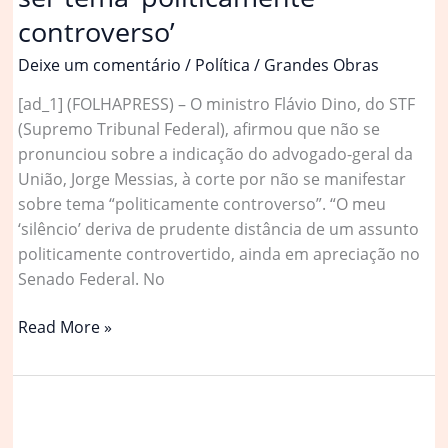
controverso’
Deixe um comentário
/
Política
/
Grandes Obras
[ad_1] (FOLHAPRESS) – O ministro Flávio Dino, do STF
(Supremo Tribunal Federal), afirmou que não se
pronunciou sobre a indicação do advogado-geral da
União, Jorge Messias, à corte por não se manifestar
sobre tema “politicamente controverso”. “O meu
‘silêncio’ deriva de prudente distância de um assunto
politicamente controvertido, ainda em apreciação no
Senado Federal. No
Dino
Read More »
diz
não
falar
sobre