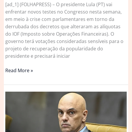
[ad_1] (FOLHAPRESS) – O presidente Lula (PT) vai
enfrentar novos testes no Congresso nesta semana,
em meio à crise com parlamentares em torno da
derrubada dos decretos que alteraram as alíquotas
do IOF (Imposto sobre Operações Financeiras). O
governo terá votações consideradas sensíveis para o
projeto de recuperação da popularidade do
presidente e precisará iniciar
Lula
Read More »
enfrenta
novos
testes
no
Congresso
após
crise
do