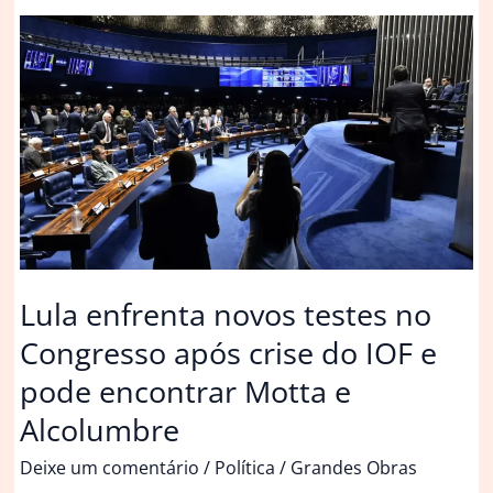
olho
em
tarifas
dos
EUA
e
à
espera
de
reunião
sobre
Lula enfrenta novos testes no
IOF
Congresso após crise do IOF e
pode encontrar Motta e
Alcolumbre
Deixe um comentário
/
Política
/
Grandes Obras