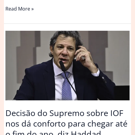
Anúncio
Read More »
de
medidas
alternativas
à
MP
do
IOF
não
depende
de
Lula
estar
no
Decisão do Supremo sobre IOF
Brasil,
nos dá conforto para chegar até
diz
Haddad
o fim do ano, diz Haddad