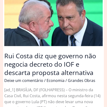
sobre
IOF
e
derruba
apenas
tributação
de
risco
sacado
Rui Costa diz que governo não
negocia decreto do IOF e
descarta proposta alternativa
Deixe um comentário
/
Economia
/
Grandes Obras
[ad_1] BRASÍLIA, DF (FOLHAPRESS) – O ministro da
Casa Civil, Rui Costa, afirmou nesta segunda-feira (14)
que o governo Lula (PT) não deve levar uma nova