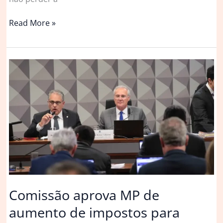
Câmara
Read More »
aprova
retirada
da
MP
do
IOF
da
pauta;
texto
caduca
Comissão aprova MP de
aumento de impostos para