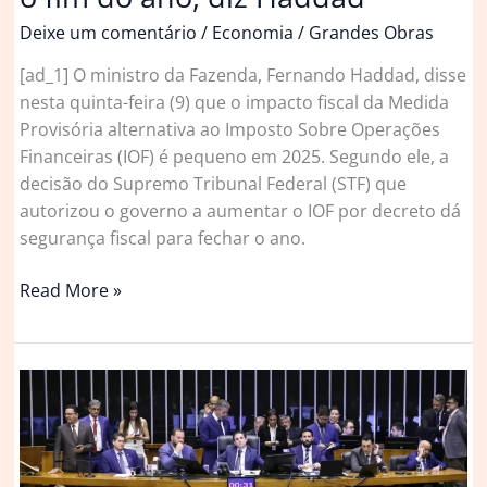
Deixe um comentário
/
Economia
/
Grandes Obras
[ad_1] O ministro da Fazenda, Fernando Haddad, disse
nesta quinta-feira (9) que o impacto fiscal da Medida
Provisória alternativa ao Imposto Sobre Operações
Financeiras (IOF) é pequeno em 2025. Segundo ele, a
decisão do Supremo Tribunal Federal (STF) que
autorizou o governo a aumentar o IOF por decreto dá
segurança fiscal para fechar o ano.
Decisão
Read More »
do
Supremo
sobre
IOF
nos
dá
conforto