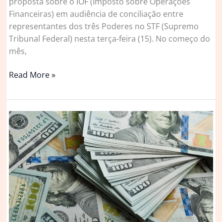
proposta sobre o IOF (Imposto sobre Operações
Financeiras) em audiência de conciliação entre
representantes dos três Poderes no STF (Supremo
Tribunal Federal) nesta terça-feira (15). No começo do
mês,
Rui
Read More »
Costa
diz
que
governo
não
negocia
decreto
do
IOF
e
descarta