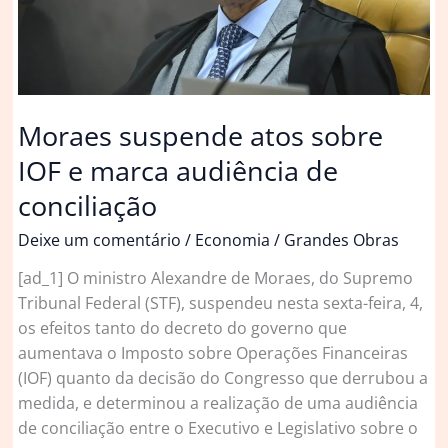
IOF
e
pode
encontrar
Motta
Moraes suspende atos sobre
e
IOF e marca audiência de
Alcolumbre
conciliação
Deixe um comentário
/
Economia
/
Grandes Obras
[ad_1] O ministro Alexandre de Moraes, do Supremo
Tribunal Federal (STF), suspendeu nesta sexta-feira, 4,
os efeitos tanto do decreto do governo que
aumentava o Imposto sobre Operações Financeiras
(IOF) quanto da decisão do Congresso que derrubou a
medida, e determinou a realização de uma audiência
de conciliação entre o Executivo e Legislativo sobre o