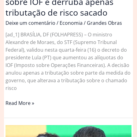
sobre IOF e derruba apenas
tributação de risco sacado
Deixe um comentário
/
Economia
/
Grandes Obras
[ad_1] BRASÍLIA, DF (FOLHAPRESS) – O ministro
Alexandre de Moraes, do STF (Supremo Tribunal
Federal), validou nesta quarta-feira (16) o decreto do
presidente Lula (PT) que aumentou as alíquotas do
IOF (Imposto sobre Operações Financeiras). A decisão
anulou apenas a tributação sobre parte da medida do
governo, que alterava a tributação sobre o chamado
risco
Moraes
Read More »
valida
decreto
de
Lula