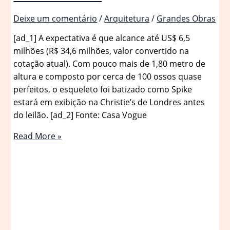
Deixe um comentário
/
Arquitetura
/
Grandes Obras
[ad_1] A expectativa é que alcance até US$ 6,5
milhões (R$ 34,6 milhões, valor convertido na
cotação atual). Com pouco mais de 1,80 metro de
altura e composto por cerca de 100 ossos quase
perfeitos, o esqueleto foi batizado como Spike
estará em exibição na Christie’s de Londres antes
do leilão. [ad_2] Fonte: Casa Vogue
Item
Read More »
de
colecionador:
Esqueleto
de
dinossauro
vai
a