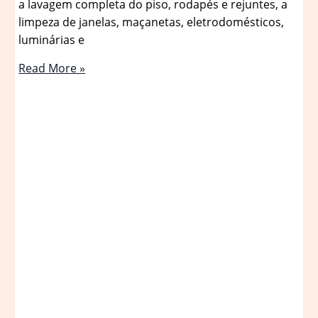
a lavagem completa do piso, rodapés e rejuntes, a
limpeza de janelas, maçanetas, eletrodomésticos,
luminárias e
Limpeza
Read More »
da
cozinha:
saiba
com
que
frequência
limpar
cada
item
do
ambiente
|
Smart