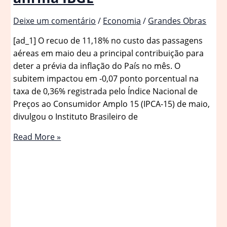
Deixe um comentário
/
Economia
/
Grandes Obras
[ad_1] O recuo de 11,18% no custo das passagens
aéreas em maio deu a principal contribuição para
deter a prévia da inflação do País no mês. O
subitem impactou em -0,07 ponto porcentual na
taxa de 0,36% registrada pelo Índice Nacional de
Preços ao Consumidor Amplo 15 (IPCA-15) de maio,
divulgou o Instituto Brasileiro de
Passagens
Read More »
aéreas
caem
11,18%
em
maio
e
são