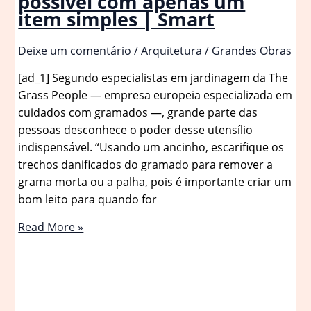
possível com apenas um
item simples | Smart
Deixe um comentário
/
Arquitetura
/
Grandes Obras
[ad_1] Segundo especialistas em jardinagem da The
Grass People — empresa europeia especializada em
cuidados com gramados —, grande parte das
pessoas desconhece o poder desse utensílio
indispensável. “Usando um ancinho, escarifique os
trechos danificados do gramado para remover a
grama morta ou a palha, pois é importante criar um
bom leito para quando for
O
Read More »
gramado
perfeito
é
possível