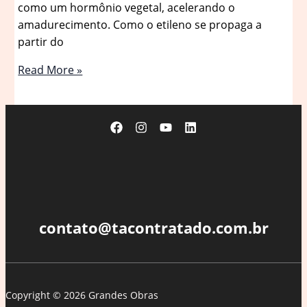
como um hormônio vegetal, acelerando o
amadurecimento. Como o etileno se propaga a
partir do
Este
Read More »
item
de
cozinha
fará
suas
bananas
durarem
mais
(e
contato@tacontratado.com.br
sem
escurecer!)
|
Comida
Copyright © 2026 Grandes Obras