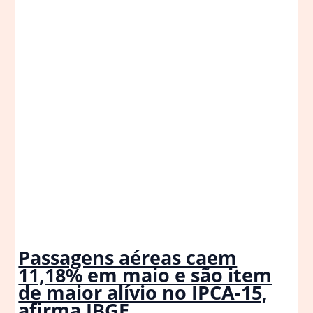
indispensável
na
sua
casa
|
Paisagismo
Passagens aéreas caem
11,18% em maio e são item
de maior alívio no IPCA-15,
afirma IBGE