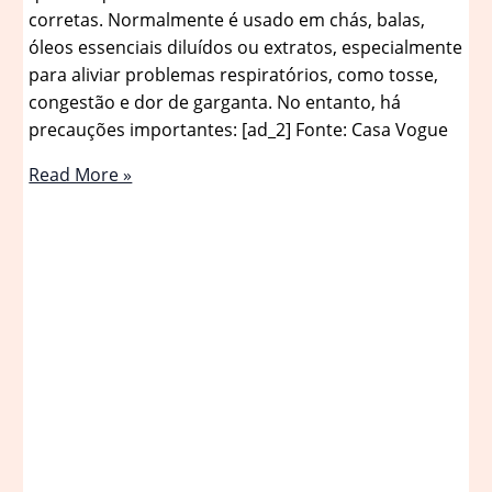
corretas. Normalmente é usado em chás, balas,
óleos essenciais diluídos ou extratos, especialmente
para aliviar problemas respiratórios, como tosse,
congestão e dor de garganta. No entanto, há
precauções importantes: [ad_2] Fonte: Casa Vogue
Eucalipto:
Read More »
conheça
as
propriedades
e
por
que
ele
deve
ser
um
item