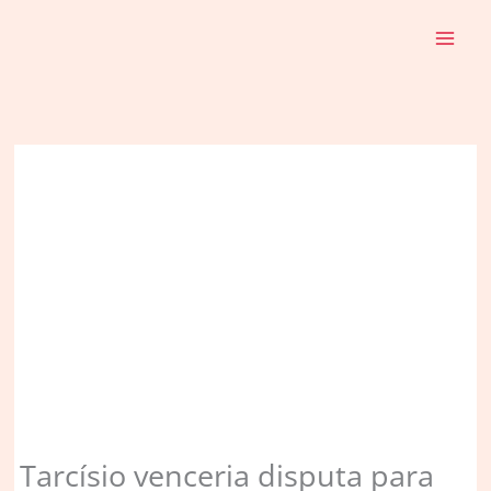
Ir
para
o
conteúdo
Tarcísio venceria disputa para