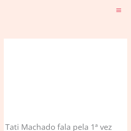
Ir
para
o
conteúdo
Tati Machado fala pela 1ª vez