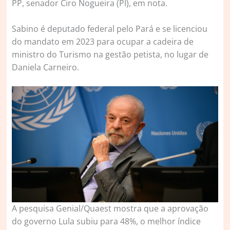
PP, senador Ciro Nogueira (PI), em nota.
Sabino é deputado federal pelo Pará e se licenciou
do mandato em 2023 para ocupar a cadeira de
ministro do Turismo na gestão petista, no lugar de
Daniela Carneiro.
A pesquisa Genial/Quaest mostra que a aprovação
do governo Lula subiu para 48%, o melhor índice