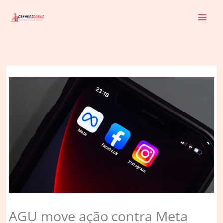
Ir
para
o
conteúdo
AGU move ação contra Meta