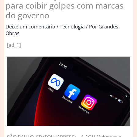
para coibir golpes com marcas
do governo
Deixe um comentário
/
Tecnologia
/ Por
Grandes
Obras
[ad_1]
S
ÃO PAULO, SP (FOLHAPRESS) – A AGU (Advocacia-