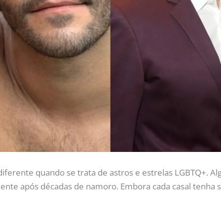
iferente quando se trata de astros e estrelas LGBTQ+. Alg
ente após décadas de namoro. Embora cada casal tenha sua 