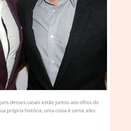
uns desses casais estão juntos aos olhos do
própria história, uma coisa é certa: eles