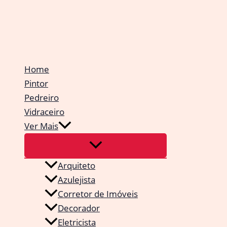
Ir
para
o
conteúdo
Home
Pintor
Pedreiro
Vidraceiro
Ver Mais
Arquiteto
Azulejista
Corretor de Imóveis
Decorador
Eletricista