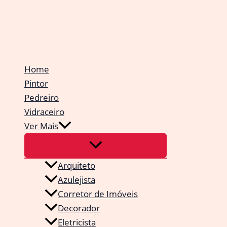
Ir
para
o
conteúdo
Home
Pintor
Pedreiro
Vidraceiro
Ver Mais
Arquiteto
Azulejista
Corretor de Imóveis
Decorador
Eletricista