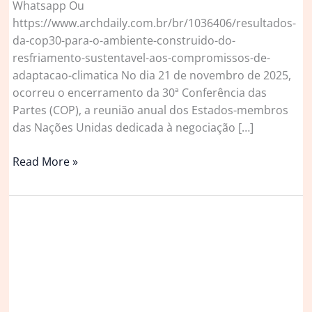
Whatsapp Ou
https://www.archdaily.com.br/br/1036406/resultados-
da-cop30-para-o-ambiente-construido-do-
resfriamento-sustentavel-aos-compromissos-de-
adaptacao-climatica No dia 21 de novembro de 2025,
ocorreu o encerramento da 30ª Conferência das
Partes (COP), a reunião anual dos Estados-membros
das Nações Unidas dedicada à negociação […]
Resultados
Read More »
da
COP30
para
o
ambiente
construído:
do
resfriamento