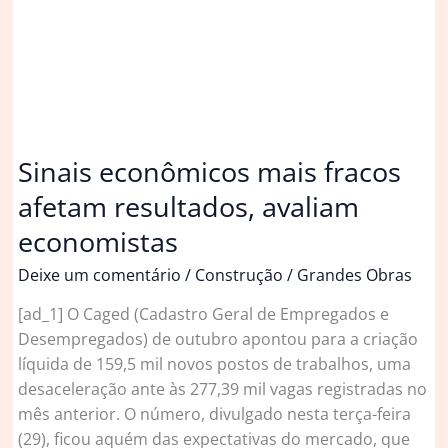
sustentável
aos
compromissos
de
adaptação
climática
Sinais econômicos mais fracos
afetam resultados, avaliam
economistas
Deixe um comentário
/
Construção
/
Grandes Obras
[ad_1] O Caged (Cadastro Geral de Empregados e
Desempregados) de outubro apontou para a criação
líquida de 159,5 mil novos postos de trabalhos, uma
desaceleração ante às 277,39 mil vagas registradas no
mês anterior. O número, divulgado nesta terça-feira
(29), ficou aquém das expectativas do mercado, que